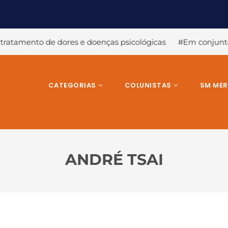
oenças psicológicas
#Em conjunto com tratamentos conven
CATEGORIAS
COLUNISTAS
SM ME
ANDRÉ TSAI