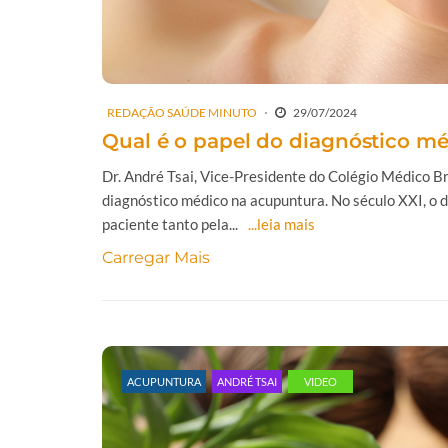
REDAÇÃO SAÚDE MINUTO
29/07/2024
Qual é o papel do diagnóstico m
Dr. André Tsai, Vice-Presidente do Colégio Médico B
diagnóstico médico na acupuntura. No século XXI, o 
paciente tanto pela...
...leia mais
Carregar Mais
ACUPUNTURA
ANDRÉ TSAI
VIDEO