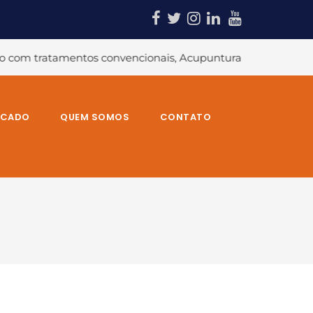
cionais, Acupuntura traz resultados superiores para quem s
RCADO
QUEM SOMOS
CONTATO