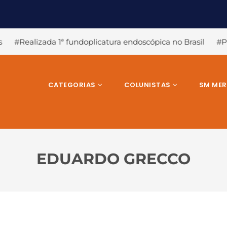
licatura endoscópica no Brasil
#Pandemia ressalta a impor
CATEGORIAS
COLUNISTAS
SM ME
EDUARDO GRECCO