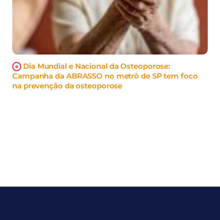
Dia Mundial e Nacional da Osteoporose:
Campanha da ABRASSO no metrô de SP tem foco
na prevenção da osteoporose