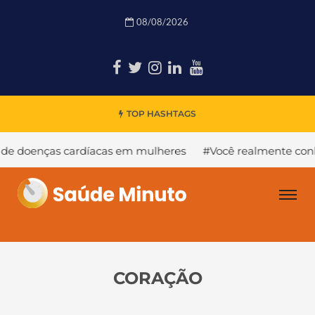
08/08/2026
TOP HASHTAGS
as cardíacas em mulheres
#Você realmente conhece seu c
CORAÇÃO