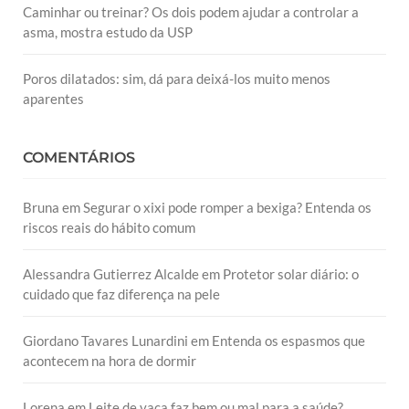
Caminhar ou treinar? Os dois podem ajudar a controlar a
asma, mostra estudo da USP
Poros dilatados: sim, dá para deixá-los muito menos
aparentes
COMENTÁRIOS
Bruna
em
Segurar o xixi pode romper a bexiga? Entenda os
riscos reais do hábito comum
Alessandra Gutierrez Alcalde
em
Protetor solar diário: o
cuidado que faz diferença na pele
Giordano Tavares Lunardini
em
Entenda os espasmos que
acontecem na hora de dormir
Lorena
em
Leite de vaca faz bem ou mal para a saúde?