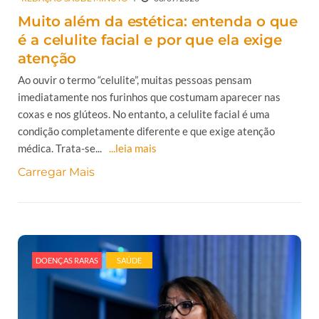
Muito além da estética: entenda o que
é a celulite facial e por que ela exige
atenção
Ao ouvir o termo “celulite”, muitas pessoas pensam
imediatamente nos furinhos que costumam aparecer nas
coxas e nos glúteos. No entanto, a celulite facial é uma
condição completamente diferente e que exige atenção
médica. Trata-se...
...leia mais
Carregar Mais
DOENÇAS RARAS
SAÚDE