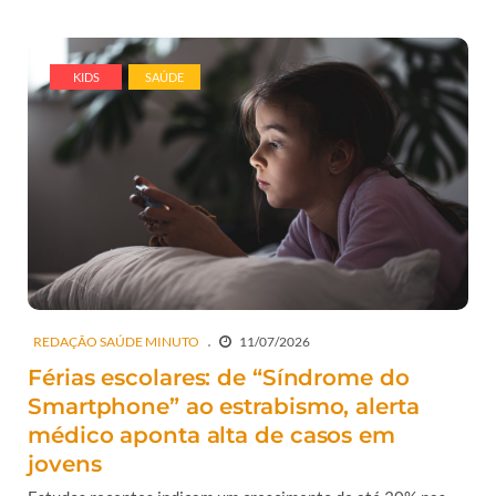
KIDS
SAÚDE
REDAÇÃO SAÚDE MINUTO
11/07/2026
Férias escolares: de “Síndrome do
Smartphone” ao estrabismo, alerta
médico aponta alta de casos em
jovens