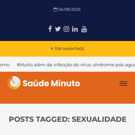
06/08/2026
TOP HASHTAGS
to além da infecção do vírus: síndrome pós-aguda da COVID
POSTS TAGGED: SEXUALIDADE