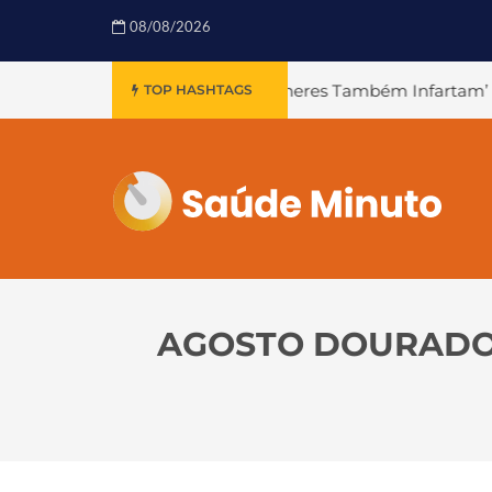
08/08/2026
Campanha ‘Mulheres Também Infartam’
#Declínio Cognit
TOP HASHTAGS
AGOSTO DOURADO: