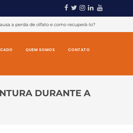
ato e como recuperá-lo?
#A temida dor no ombro e suas c
RCADO
QUEM SOMOS
CONTATO
UNTURA DURANTE A