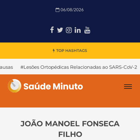
06/08/2026
TOP HASHTAGS
esões Ortopédicas Relacionadas ao SARS-CoV-2
#Desloca
JOÃO MANOEL FONSECA
FILHO