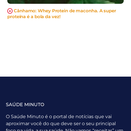
Cânhamo: Whey Protein de maconha. A super
proteína é a bola da vez!
SAÚDE MINUTO
O Saúde Minuto é o portal de notícias que vai
aproximar você do que deve ser o seu principal
foco na vida, a sua saúde. Não vamos “receitar” um