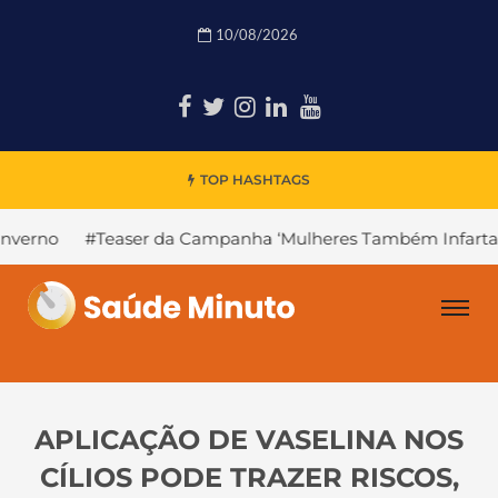
10/08/2026
TOP HASHTAGS
#Teaser da Campanha ‘Mulheres Também Infartam’
#
APLICAÇÃO DE VASELINA NOS
CÍLIOS PODE TRAZER RISCOS,