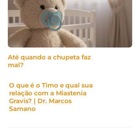
Até quando a chupeta faz
mal?
O que é o Timo e qual sua
relação com a Miastenia
Gravis? | Dr. Marcos
Samano