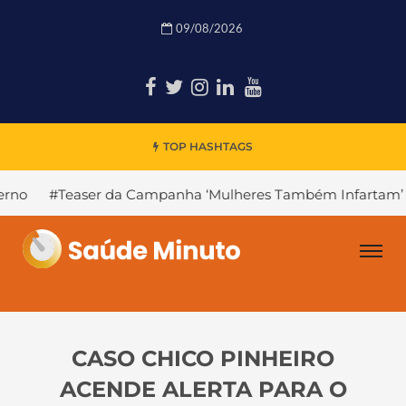
09/08/2026
TOP HASHTAGS
r da Campanha ‘Mulheres Também Infartam’
#Declínio C
CASO CHICO PINHEIRO
ACENDE ALERTA PARA O