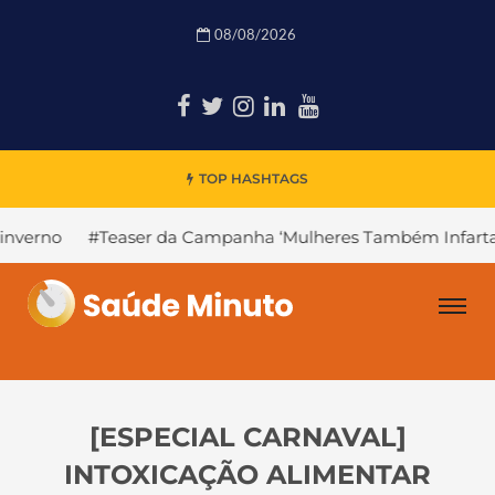
08/08/2026
TOP HASHTAGS
#Teaser da Campanha ‘Mulheres Também Infartam’
#De
[ESPECIAL CARNAVAL]
INTOXICAÇÃO ALIMENTAR