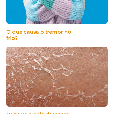
O que causa o tremor no
frio?