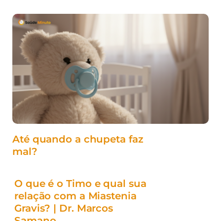
Até quando a chupeta faz
mal?
O que é o Timo e qual sua
relação com a Miastenia
Gravis? | Dr. Marcos
Samano