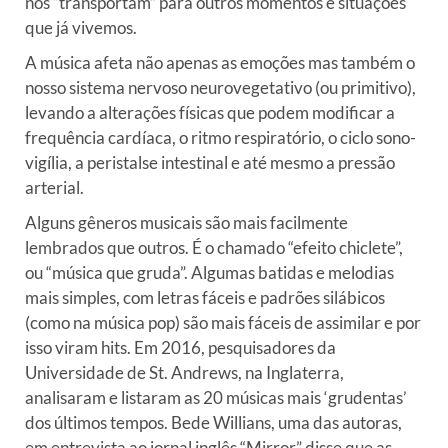
nos “transportam” para outros momentos e situações
que já vivemos.
A música afeta não apenas as emoções mas também o
nosso sistema nervoso neurovegetativo (ou primitivo),
levando a alterações físicas que podem modificar a
frequência cardíaca, o ritmo respiratório, o ciclo sono-
vigília, a peristalse intestinal e até mesmo a pressão
arterial.
Alguns gêneros musicais são mais facilmente
lembrados que outros. É o chamado “efeito chiclete”,
ou “música que gruda”. Algumas batidas e melodias
mais simples, com letras fáceis e padrões silábicos
(como na música pop) são mais fáceis de assimilar e por
isso viram hits. Em 2016, pesquisadores da
Universidade de St. Andrews, na Inglaterra,
analisaram e listaram as 20 músicas mais ‘grudentas’
dos últimos tempos. Bede Willians, uma das autoras,
em entrevista ao jornal inglês “Mirror” disse que as