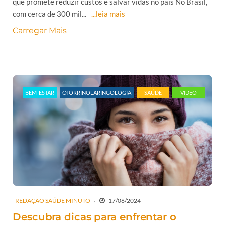
que promete reduzir custos e salvar vidas no país No Brasil,
com cerca de 300 mil...
...leia mais
Carregar Mais
BEM-ESTAR
OTORRINOLARINGOLOGIA
SAÚDE
VIDEO
REDAÇÃO SAÚDE MINUTO
17/06/2024
Descubra dicas para enfrentar o