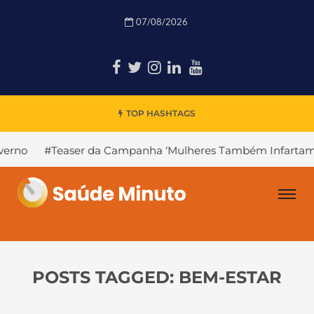
07/08/2026
TOP HASHTAGS
easer da Campanha ‘Mulheres Também Infartam’
#Declín
POSTS TAGGED: BEM-ESTAR