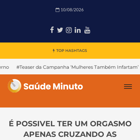
10/08/2026
TOP HASHTAGS
er da Campanha ‘Mulheres Também Infartam’
#Declínio 
É POSSIVEL TER UM ORGASMO
APENAS CRUZANDO AS