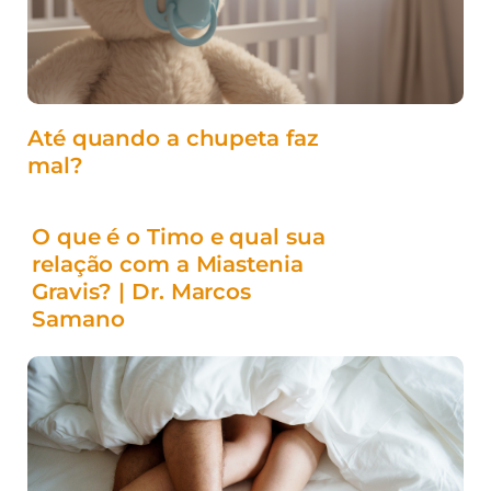
Até quando a chupeta faz
mal?
O que é o Timo e qual sua
relação com a Miastenia
Gravis? | Dr. Marcos
Samano