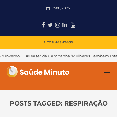
09/08/2026
TOP HASHTAGS
rno
#Teaser da Campanha ‘Mulheres Também Infartam’
POSTS TAGGED: RESPIRAÇÃO