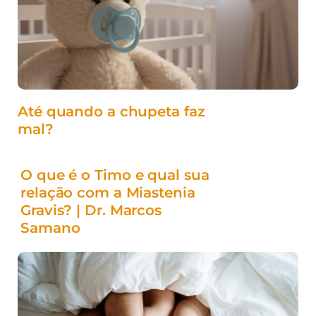
Até quando a chupeta faz
mal?
O que é o Timo e qual sua
relação com a Miastenia
Gravis? | Dr. Marcos
Samano