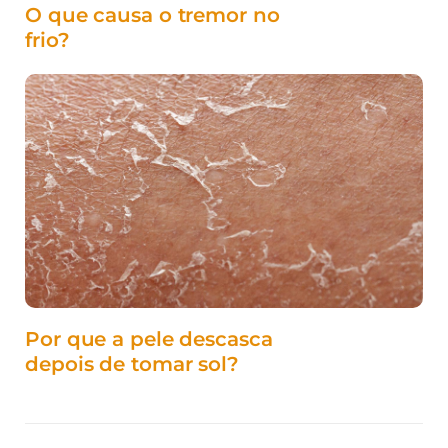
O que causa o tremor no
frio?
Por que a pele descasca
depois de tomar sol?