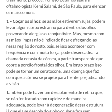
oftalmologista Kemi Salami, de São Paulo, para elencar
os mais comuns:
1 – Coçar os olhos:
se as mãos estiverem sujas, podem
levar algum corpo estranho para dentro dos olhos
provocando alergias ou conjuntivite. Mas, mesmo com
as mãos limpas não é indicado ficar esfregando-as
nessa região do rosto, pois, se isso acontecer com
frequência e com muita força, pode desencadear a
chamada ectasia da córnea, a parte transparente que
cobre a porção frontal dos olhos. Em longo prazo isso
pode se tornar um ceratocone, uma doença que faz
com que a córnea se projete para frente, prejudicando
a visão.
Também pode haver um descolamento de retina que,
se não for tratado com rapidez e de maneira
adequada, pode levar à degeneração dessa estrutura,
já que ela se descola do globo ocular e fica sem