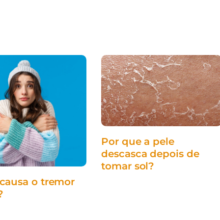
Por que a pele
descasca depois de
tomar sol?
chuva
causa o tremor
?
infectologista
saúde