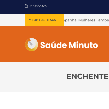
06/08/2026
#Teaser da Campanha ‘Mulheres Também Infartam’
#Dec
TOP HASHTAGS
ENCHENTE 