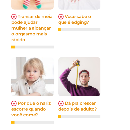
Transar de meia
Você sabe o
pode ajudar
que é edging?
mulher a alcançar
o orgasmo mais
rápido
Por que o nariz
Dá pra crescer
escorre quando
depois de adulto?
você come?