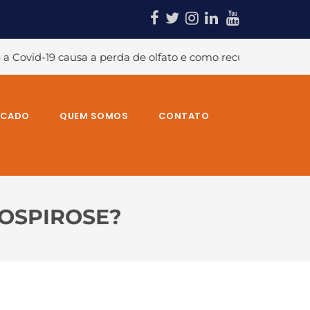
perda de olfato e como recuperá-lo?
#A temida dor no om
RCADO
QUEM SOMOS
CONTATO
TOSPIROSE?