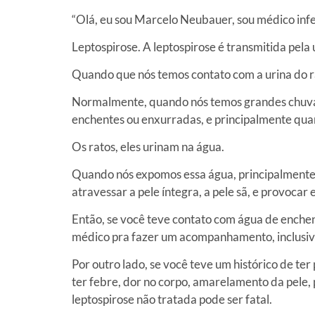
“Olá, eu sou Marcelo Neubauer, sou médico in
Leptospirose. A leptospirose é transmitida pela 
Quando que nós temos contato com a urina do r
Normalmente, quando nós temos grandes chuvas
enchentes ou enxurradas, e principalmente qua
Os ratos, eles urinam na água.
Quando nós expomos essa água, principalmente 
atravessar a pele íntegra, a pele sã, e provocar 
Então, se você teve contato com água de enche
médico pra fazer um acompanhamento, inclusive u
Por outro lado, se você teve um histórico de t
ter febre, dor no corpo, amarelamento da pele
leptospirose não tratada pode ser fatal.