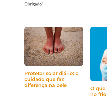
Obrigado.”
Protetor solar diário: o
cuidado que faz
diferença na pele
O que 
no frio