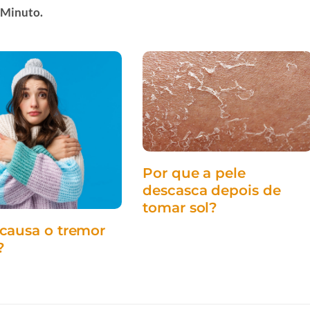
 Minuto.
Por que a pele
descasca depois de
tomar sol?
assuntos
causa o tremor
delicados
?
corpo
humano
Health