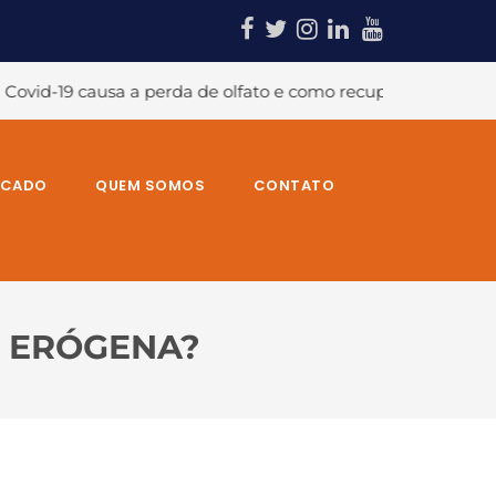
to e como recuperá-lo?
#A temida dor no ombro e suas ca
RCADO
QUEM SOMOS
CONTATO
O ERÓGENA?