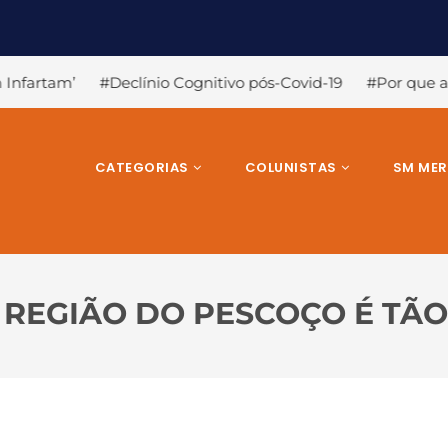
vo pós-Covid-19
#Por que a Covid-19 causa a perda de olfa
CATEGORIAS
COLUNISTAS
SM ME
 REGIÃO DO PESCOÇO É TÃ