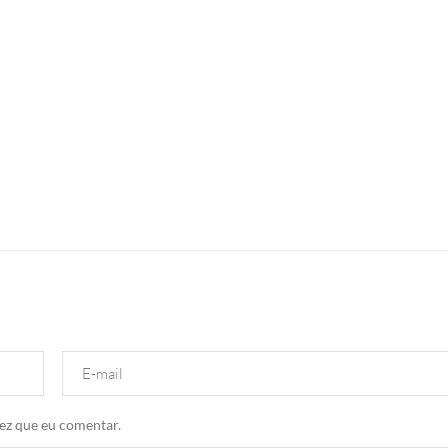
healthy
saúde
saúde
sexual
sexualidade
ez que eu comentar.