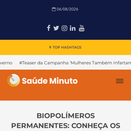
06/08/2026
TOP HASHTAGS
#Teaser da Campanha ‘Mulheres Também Infartam’
#De
BIOPOLÍMEROS
PERMANENTES: CONHEÇA OS