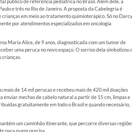
al público de referência pediátrica no Brasil. Além dele, a
ulo e três no Rio de Janeiro. A proposta da Cabelegria é
 de crianças em meio ao tratamento quimioterápico. Só no Darc
mente por atendimentos especializados em oncologia
a Maria Alice, de 9 anos, diagnosticada com um tumor de
 receber uma peruca no novo espaço. O sorriso dela simbolizou 
s crianças.
u mais de 14 mil perucas e recebeu mais de 420 mil doações
a enviar mechas de cabelo natural a partir de 15 cm, limpas e
ibuídas gratuitamente em todo o Brasil e quando necessário,
antém um caminhão itinerante, que percorre diversas regiõe
te para quem precisa.