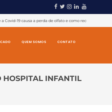
olfato e como recuperá-lo?
#A temida dor no ombro e sua
RCADO
QUEM SOMOS
CONTATO
HOSPITAL INFANTIL