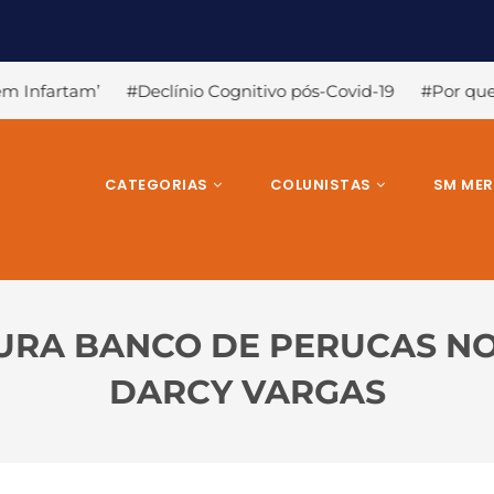
nitivo pós-Covid-19
#Por que a Covid-19 causa a perda de 
CATEGORIAS
COLUNISTAS
SM ME
URA BANCO DE PERUCAS NO 
DARCY VARGAS