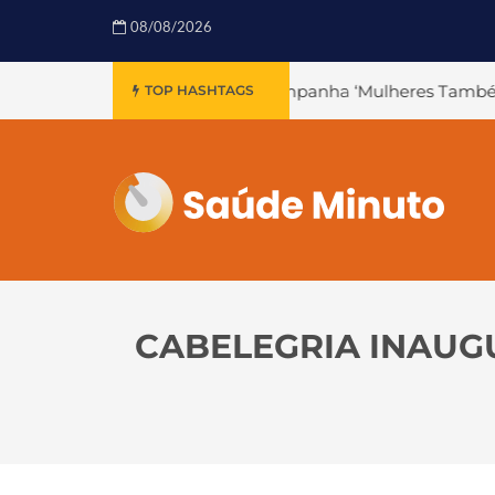
08/08/2026
da Campanha ‘Mulheres Também Infartam’
#Declínio Cog
TOP HASHTAGS
CABELEGRIA INAUG