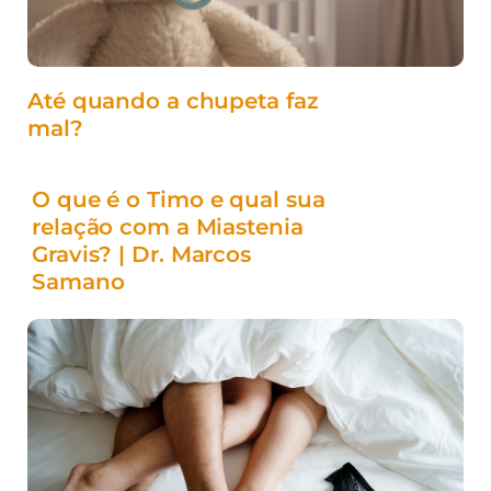
Até quando a chupeta faz
mal?
O que é o Timo e qual sua
relação com a Miastenia
Gravis? | Dr. Marcos
Samano