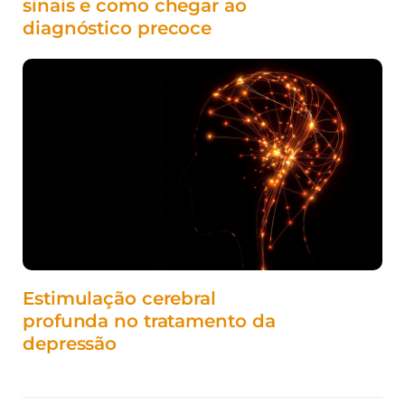
sinais e como chegar ao
diagnóstico precoce
Estimulação cerebral
profunda no tratamento da
depressão