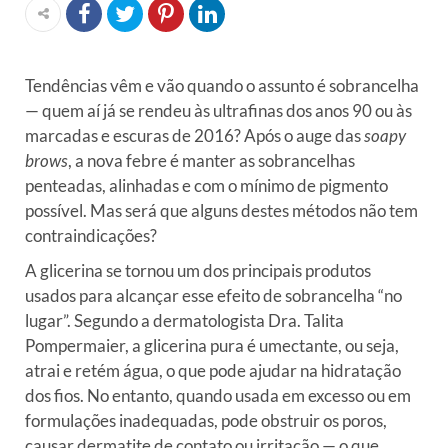
Tendências vêm e vão quando o assunto é sobrancelha
— quem aí já se rendeu às ultrafinas dos anos 90 ou às
marcadas e escuras de 2016? Após o auge das
soapy
brows
, a nova febre é manter as sobrancelhas
penteadas, alinhadas e com o mínimo de pigmento
possível. Mas será que alguns destes métodos não tem
contraindicações?
A glicerina se tornou um dos principais produtos
usados para alcançar esse efeito de sobrancelha “no
lugar”. Segundo a dermatologista Dra. Talita
Pompermaier, a glicerina pura é umectante, ou seja,
atrai e retém água, o que pode ajudar na hidratação
dos fios. No entanto, quando usada em excesso ou em
formulações inadequadas, pode obstruir os poros,
causar dermatite de contato ou irritação — o que