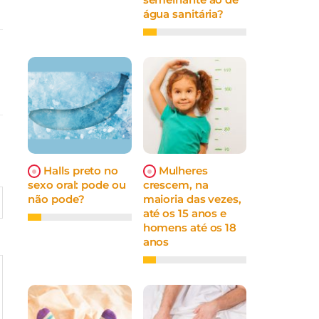
água sanitária?
Halls preto no
Mulheres
sexo oral: pode ou
crescem, na
não pode?
maioria das vezes,
até os 15 anos e
homens até os 18
anos