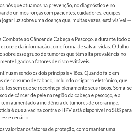
os nós que atuamos na prevenção, no diagnóstico e no
uando unimos forças com pacientes, cuidadores, equipes
ra jogar luz sobre uma doença que, muitas vezes, está visível —
de Combate ao Câncer de Cabeça e Pescoço, e durante todo o
recoce e da informação como forma de salvar vidas. O Julho
ão sobre esse grupo de tumores que têm alta prevalência no
mente ligados a fatores de risco evitáveis.
ntinuam sendo os dois principais vilões. Quando falo em
s de consumo de tabaco, incluindo o cigarro eletrônico, que
dultos sem que se reconheça plenamente seus riscos. Soma-se
risco de câncer de pele na região da cabeça e pescoço, e a
 tem aumentado a incidência de tumores de orofaringe,
tícia é que a vacina contra o HPV está disponível no SUS para
 esse cenário.
os valorizar os fatores de proteção, como manter uma