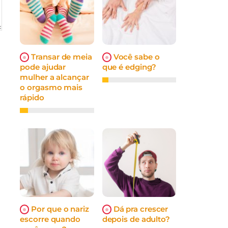
Transar de meia
Você sabe o
pode ajudar
que é edging?
mulher a alcançar
o orgasmo mais
rápido
Por que o nariz
Dá pra crescer
escorre quando
depois de adulto?