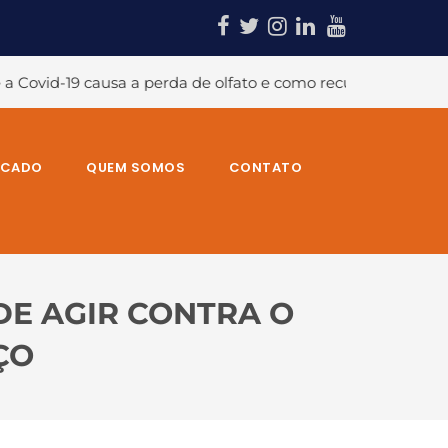
de olfato e como recuperá-lo?
#A temida dor no ombro e 
RCADO
QUEM SOMOS
CONTATO
DE AGIR CONTRA O
ÇO