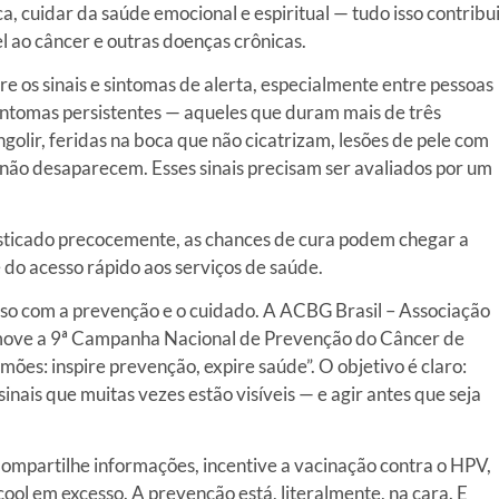
ca, cuidar da saúde emocional e espiritual — tudo isso contribu
 ao câncer e outras doenças crônicas.
 os sinais e sintomas de alerta, especialmente entre pessoas
sintomas persistentes — aqueles que duram mais de três
olir, feridas na boca que não cicatrizam, lesões de pele com
não desaparecem. Esses sinais precisam ser avaliados por um
sticado precocemente, as chances de cura podem chegar a
e do acesso rápido aos serviços de saúde.
so com a prevenção e o cuidado. A ACBG Brasil – Associação
omove a 9ª Campanha Nacional de Prevenção do Câncer de
es: inspire prevenção, expire saúde”. O objetivo é claro:
nais que muitas vezes estão visíveis — e agir antes que seja
ompartilhe informações, incentive a vacinação contra o HPV,
lcool em excesso. A prevenção está, literalmente, na cara. E