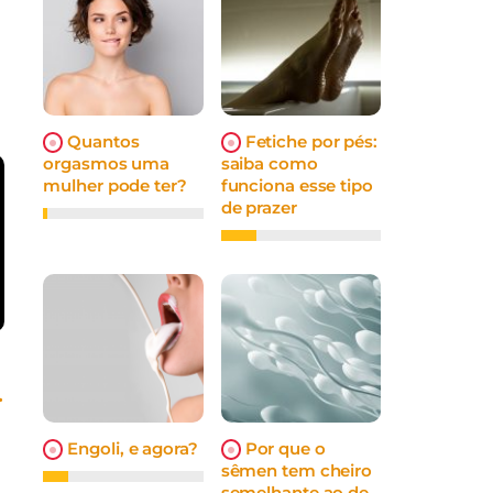
Quantos
Fetiche por pés:
orgasmos uma
saiba como
mulher pode ter?
funciona esse tipo
de prazer
.
Engoli, e agora?
Por que o
sêmen tem cheiro
semelhante ao de