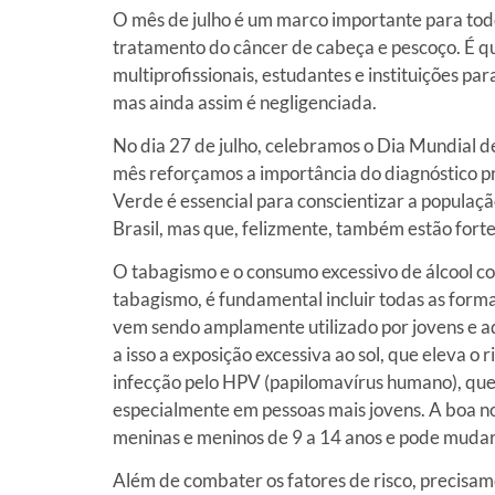
O mês de julho é um marco importante para tod
tratamento do câncer de cabeça e pescoço. É q
multiprofissionais, estudantes e instituições pa
mas ainda assim é negligenciada.
No dia 27 de julho, celebramos o Dia Mundial 
mês reforçamos a importância do diagnóstico p
Verde é essencial para conscientizar a populaç
Brasil, mas que, felizmente, também estão forte
O tabagismo e o consumo excessivo de álcool co
tabagismo, é fundamental incluir todas as forma
vem sendo amplamente utilizado por jovens e a
a isso a exposição excessiva ao sol, que eleva o 
infecção pelo HPV (papilomavírus humano), que
especialmente em pessoas mais jovens. A boa no
meninas e meninos de 9 a 14 anos e pode mudar
Além de combater os fatores de risco, precisam