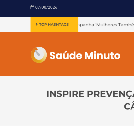
07/08/2026
er da Campanha ‘Mulheres Também Infartam’
#Declínio 
TOP HASHTAGS
INSPIRE PREVENÇ
C