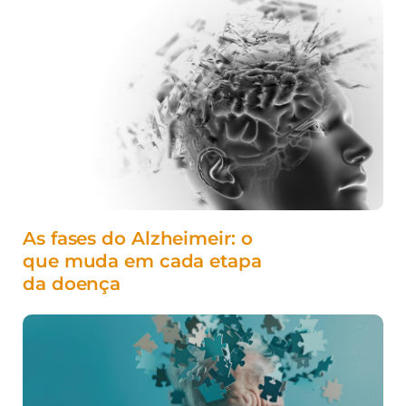
As fases do Alzheimeir: o
que muda em cada etapa
da doença