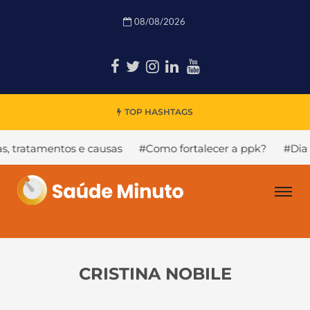
08/08/2026
TOP HASHTAGS
amentos e causas
#Como fortalecer a ppk?
#Dia Naciona
CRISTINA NOBILE