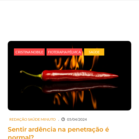
CRISTINA NOBILE
FIOTERAPIA PÉLVICA
SAÚDE
REDAÇÃO SAÚDE MINUTO
05/04/2024
Sentir ardência na penetração é
normal?