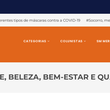
 contra a COVID-19
#Socorro, meus cabelos estão despen
CATEGORIAS
COLUNISTAS
SM ME
, BELEZA, BEM-ESTAR E Q