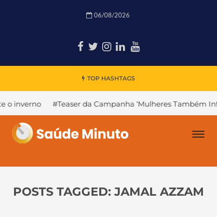
06/08/2026
TOP HASHTAGS
verno
#Teaser da Campanha ‘Mulheres Também Infartam
POSTS TAGGED: JAMAL AZZAM