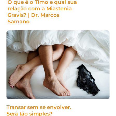
O que é o Timo e qual sua
relação com a Miastenia
Gravis? | Dr. Marcos
Samano
Transar sem se envolver.
Será tão simples?