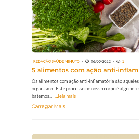
REDAÇÃO SAÚDE MINUTO
06/05/2022
1
5 alimentos com ação anti-inflam
Os alimentos com ação anti-inflamatória são aquele
organismo. Este processo no nosso corpo é algo norma
batemos...
...leia mais
Carregar Mais