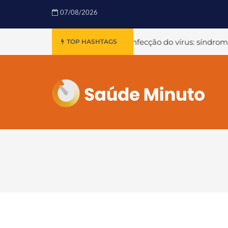
07/08/2026
ito além da infecção do vírus: síndrome pós-aguda da COVI
TOP HASHTAGS