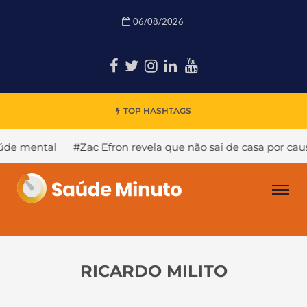
06/08/2026
TOP HASHTAGS
#Zac Efron revela que não sai de casa por causa de um tr
RICARDO MILITO